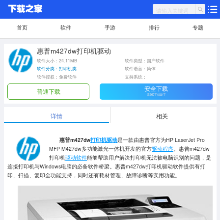
首页
软件
手游
排行
专题
惠普m427dw打印机驱动
软件大小：24.11MB
软件类型：国产软件
软件分类：打印机类
软件语言：简体
软件授权：免费软件
支持系统：
安全下载
普通下载
需360手机助手
详情
相关
惠普m427dw
打印机驱动
是一款由惠普官方为HP LaserJet Pro
MFP M427dw多功能激光一体机开发的官方
驱动程序
。惠普m427dw
打印机
驱动软件
能够帮助用户解决打印机无法被电脑识别的问题，是
连接打印机与Windows电脑的必备软件桥梁。惠普m427dw打印机驱动软件提供有打
印、扫描、复印全功能支持，同时还有耗材管理、故障诊断等实用功能。