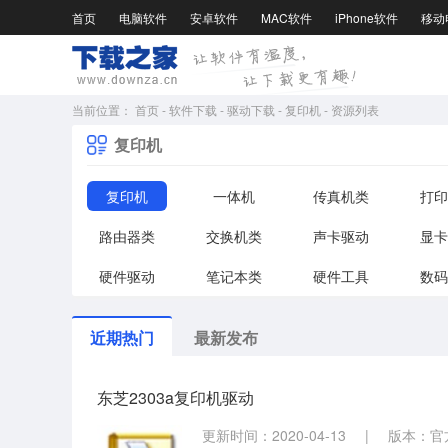
首页
电脑软件
安卓软件
MAC软件
iPhone软件
移动
当前位置：
首页
-
软件下载
-
驱动下载
-
复印机
-
资源列表
复印机
复印机
一体机
传真机类
打印
路由器类
交换机类
声卡驱动
显卡
硬件驱动
笔记本类
硬件工具
数码
近期热门
最新发布
东芝2303a复印机驱动
更新时间：2020-04-13
|
版本：官方