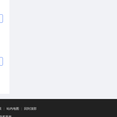
策
|
站内地图
|
回到顶部
司 版权所有