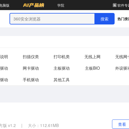
电脑版
学院
软件专
热门搜
说明
扫描仪类
打印机类
无线上网
无线网
驱动
网卡驱动
主板驱动
主板BIO
外设驱
驱动
手机驱动
其他工具
查看
版 v1.2
|
大小：112.61MB