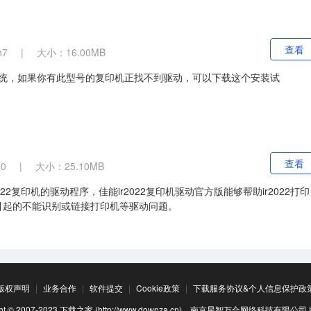
查看
n7
|
大小：16.00MB
操作系统，如果你有此型号的复印机正找不到驱动，可以下载这个安装试
查看
0
|
大小：25.10MB
022复印机的驱动程序，佳能ir2022复印机驱动官方版能够帮助ir2022打印
动引起的不能识别或链接打印机等驱动问题。
版权声明
|
业务合作
|
软件提交
|
Cookie政策
|
下载服务协议&个人信息保护政
ight © 2007-2023 下载之家 (http://www.downza.cn). 南京星智万合网络科技有限公