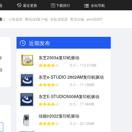
题
最近更新
下载排行
全站导航
索：
小智桌面
腾讯QQ客户端
谷歌浏览器
希沃白板
word2007
近期发布
东芝2303a复印机驱动
卡
大小：112.61MB
动
东芝e-STUDIO 2802AM复印机驱动
大小：71.18MB
东芝E-STUDIO5008A复印机驱动
大小：77.96MB
佳能ir2022复印机驱动
大小：25.10MB