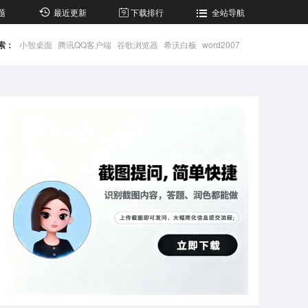
题
最近更新
下载排行
全站导航
索：
小智桌面
腾讯QQ客户端
谷歌浏览器
希沃白板
word2007