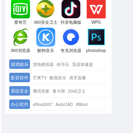
爱奇艺
360安全卫士
抖音电脑版
WPS
360浏览器
酷狗音乐
夸克浏览器
photoshop
游戏娱乐
雷电模拟器
租号玩
迅游加速器
影音软件
芒果TV
酷我音乐
虎牙直播
系统安全
腾讯管家
鲁大师
2345卫士
办公软件
office2007
AutoCAD
XMind