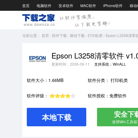
首页
电脑软件
安卓软件
MAC软件
iPhone软件
移动
当前位置：
首页
-
软件下载
-
驱动下载
-
打印机类
-
Epson L3258清零软
Epson L3258清零软件 v1.0
更新时间：2026-06-11
支持系统：WinALL
软件大小：1.66MB
软件分类：
打印机类
软件评级：
软件授权：免费软件
安全下
本地下载
使用Win工具