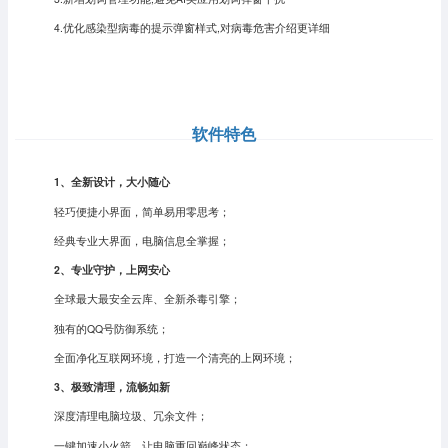
4.优化感染型病毒的提示弹窗样式,对病毒危害介绍更详细
软件特色
1、全新设计，大小随心
轻巧便捷小界面，简单易用零思考；
经典专业大界面，电脑信息全掌握；
2、专业守护，上网安心
全球最大最安全云库、全新杀毒引擎；
独有的QQ号防御系统；
全面净化互联网环境，打造一个清亮的上网环境；
3、极致清理，流畅如新
深度清理电脑垃圾、冗余文件；
一键加速小火箭，让电脑重回巅峰状态；