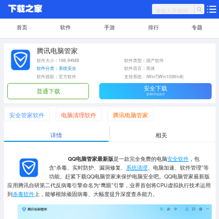
首页
软件
手游
排行
专题
腾讯电脑管家
软件大小：166.94MB
软件类型：国产软件
软件分类：系统安全
软件语言：简体
软件授权：官方软件
支持系统：|Win7|Win10|Win8|
安全下载
普通下载
需360手机助手
安全管家软件
电脑清理软件
腾讯电脑管家
详情
相关
QQ电脑管家最新版
是一款完全免费的电脑
安全软件
，包
含“杀毒、实时防护、漏洞修复、
系统清理
、电脑加速、软件管理”等
功能。赶紧下载QQ电脑管家来保护电脑安全吧。QQ电脑管家最新版
应用腾讯自研第二代反病毒引擎命名为“鹰眼”引擎，业界首创将CPU虚拟执行技术运用
到
杀毒软件
上，能够根除顽固病毒、大幅度提升深度查杀能力。