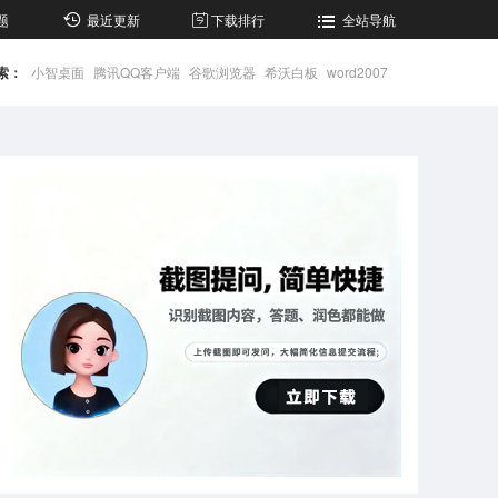
题
最近更新
下载排行
全站导航
索：
小智桌面
腾讯QQ客户端
谷歌浏览器
希沃白板
word2007