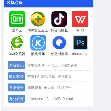
装机必备
爱奇艺
360安全卫士
抖音电脑版
WPS
360浏览器
酷狗音乐
夸克浏览器
photoshop
游戏娱乐
雷电模拟器
租号玩
迅游加速器
影音软件
芒果TV
酷我音乐
虎牙直播
系统安全
腾讯管家
鲁大师
2345卫士
办公软件
office2007
AutoCAD
XMind