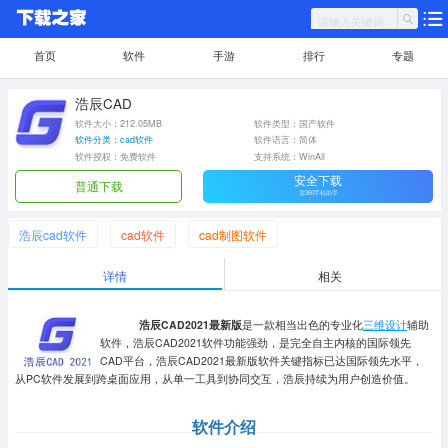
首页
软件
手游
排行
专题
浩辰CAD
软件大小：212.05MB
软件类型：国产软件
软件分类：cad软件
软件语言：简体
软件授权：免费软件
支持系统：WinAll
安全下载
普通下载
需360手机助手
浩辰cad软件
cad软件
cad制图软件
详情
相关
浩辰CAD2021最新版
是一款相当出色的专业化
三维设计
辅助
软件，浩辰CAD2021软件功能强劲，是完全自主内核的国际领先
CAD平台，浩辰CAD2021最新版软件关键指标已达国际领先水平，
从PC软件发展到跨桌面应用，从单一工具到协同交互，浩辰持续为用户创造价值。
软件介绍