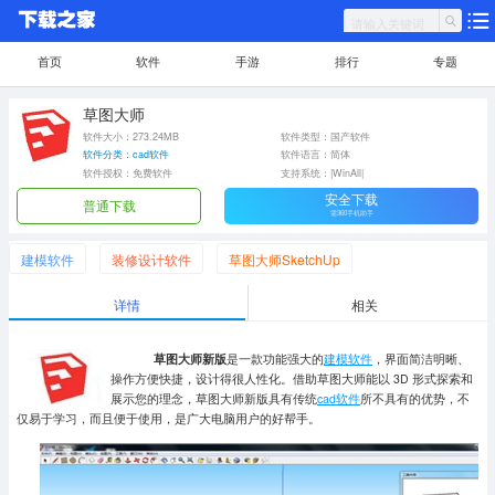
首页
软件
手游
排行
专题
草图大师
软件大小：273.24MB
软件类型：国产软件
软件分类：cad软件
软件语言：简体
软件授权：免费软件
支持系统：|WinAll|
安全下载
普通下载
需360手机助手
建模软件
装修设计软件
草图大师SketchUp
详情
相关
草图大师新版
是一款功能强大的
建模软件
，界面简洁明晰、
操作方便快捷，设计得很人性化。借助草图大师能以 3D 形式探索和
展示您的理念，草图大师新版具有传统
cad软件
所不具有的优势，不
仅易于学习，而且便于使用，是广大电脑用户的好帮手。