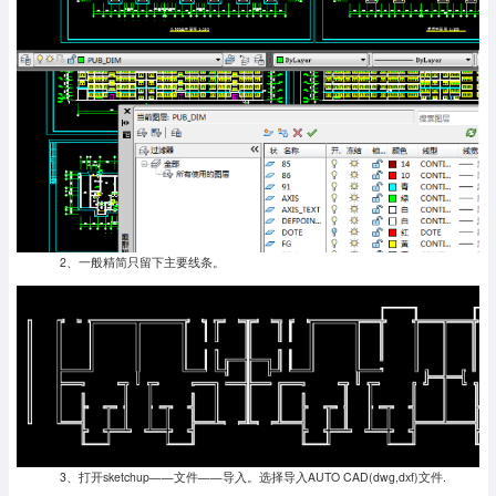
2、一般精简只留下主要线条。
3、打开sketchup——文件——导入。选择导入AUTO CAD(dwg,dxf)文件.