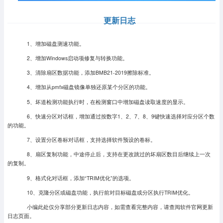
更新日志
1、增加磁盘测速功能。
2、增加Windows启动项修复与转换功能。
3、清除扇区数据功能，添加BMB21-2019擦除标准。
4、增加从pmfx磁盘镜像单独还原某个分区的功能。
5、坏道检测功能执行时，在检测窗口中增加磁盘读取速度的显示。
6、快速分区对话框，增加通过按数字1、2、7、8、9键快速选择对应分区个数
的功能。
7、设置分区卷标对话框，支持选择软件预设的卷标。
8、扇区复制功能，中途停止后，支持在更改跳过的坏扇区数目后继续上一次
的复制。
9、格式化对话框，添加“TRIM优化”的选项。
10、克隆分区或磁盘功能，执行前对目标磁盘或分区执行TRIM优化。
小编此处仅分享部分更新日志内容，如需查看完整内容，请查阅软件官网更新
日志页面。