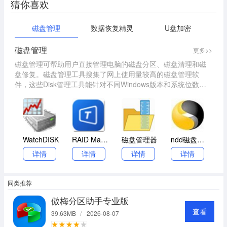
猜你喜欢
磁盘管理
数据恢复精灵
U盘加密
磁盘管理
更多>>
磁盘管理可帮助用户直接管理电脑的磁盘分区、磁盘清理和磁
盘修复。磁盘管理工具搜集了网上使用量较高的磁盘管理软
件，这些Disk管理工具能针对不同Windows版本和系统位数进
行区别处理，使用起来也是非常简单方便。
WatchDISK
RAID Manager pro
磁盘管理器
ndd磁盘工具
详情
详情
详情
详情
同类推荐
傲梅分区助手专业版
查看
39.63MB
/
2026-08-07