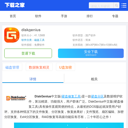
首页
软件
手游
排行
专题
diskgenius
软件大小：41.12MB
软件类型：国产软件
软件分类：磁盘工具
软件语言：简体
软件授权：免费软件
支持系统：|WinXP|Win7|Win10|WinAll|
安全下载
普通下载
需360手机助手
磁盘管理
数据恢复精灵
U盘加密
详情
相关
DiskGenius
中文版(
硬盘修复工具
)是一款
硬盘分区
及数据维护软
件，
算法精湛、功能强大，用户群体广泛。
DiskGenius中文版(硬盘修
复工具)具有操作直观简便的特点，从最初的DOS版起就深受用户好
评。支持各种情况下的文件恢复、分区恢复，恢复效果好；文件预览、扇区编辑、加密
分区恢复、Ext4分区恢复、RAID恢复等高级功能应有尽有，二十年匠心之作！