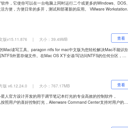
“虚拟 PC”软件，它使你可以在一台电脑上同时运行二个或更多的Windows、DOS
on12灵活方便，方便日常的多开，测试和部署新的应用。 VMware Workstatio
换系统就象标准 Windows应用程序那样方便。
查看
v15.11.876
|
大小：39.49MB
款强大的Mac读写工具。paragon ntfs for mac中文版为您轻松解决Mac不能识
读写NTFS外置存储文件。在Mac OS X下全读/写访问NTFS的任何分区，
实现在Windows 和Mac OS X电脑之间交替存储和访问文件，而无需重新格式化。
查看
 v6.12.24.0
|
大小：767.17MB
ter最新版是外星人官方设计开发的用于调节笔记本灯光的专业高效的控制软件，
新版可以按照用户的喜好控制灯光，Alienware Command Center支持对用户的笔