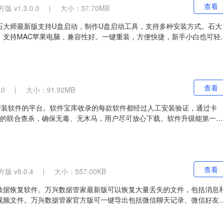
查看
 v1.3.0.0
|
大小：37.70MB
石大师最新版支持U盘启动，制作U盘启动工具，支持多种安装方式。石大
。支持MAC苹果电脑，兼容性好。一键重装，方便快捷，新手小白也可轻
查看
0
|
大小：91.92MB
安装软件的平台。软件宝库收录的每款软件都经过人工安装验证，通过卡
名杀软的联合查杀，确保无毒、无木马，用户尽可放心下载。软件升级能第一时
节省寻找和下载软件新版本的时间。
查看
 v8.0.4
|
大小：557.00KB
数据恢复软件。万兴数据管家最新版可以恢复大量丢失的文件，包括消息
视频文件。万兴数据管家官方版可一键导出包括微信聊天记录、微信好友
XML的模板贴近微信桌面版，可读性更强。