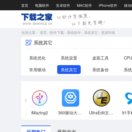
首页
电脑软件
安卓软件
MAC软件
iPhone软件
移动
当前位置：
首页
-
软件下载
-
系统软件
-
系统其它
-
资源列表
系统其它
系统优化
系统设置
桌面工具
CP
常用驱动
系统其它
系统备份
系统
iMazing2
360驱动大师网卡版
UltraEdit文本编辑器
91
近期热门
最新发布