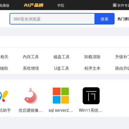
电脑版
学院
软件专
热门搜
U相关
内存工具
磁盘工具
卸载清除
升级补
辅助
系统增强
U盘工具
程序文本
路由升
手机助手
优启通镜像系统
sql server2019
Win11系统驱动