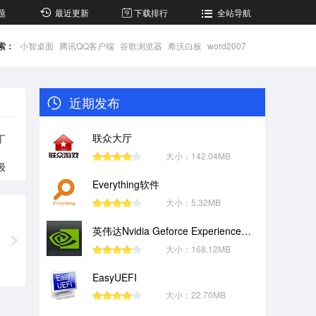
题
最近更新
下载排行
全站导航
索：
小智桌面
腾讯QQ客户端
谷歌浏览器
希沃白板
word2007
近期发布
联众大厅
丁
大小：142.04MB
级
Everything软件
大小：5.32MB
英伟达Nvidia Geforce Experience客户端
大小：168.12MB
EasyUEFI
大小：22.70MB