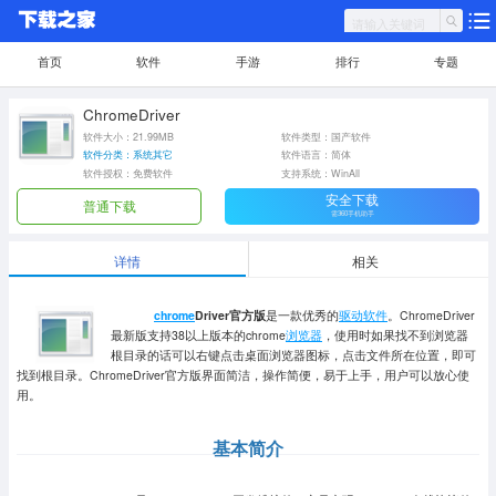
首页
软件
手游
排行
专题
ChromeDriver
软件大小：21.99MB
软件类型：国产软件
软件分类：系统其它
软件语言：简体
软件授权：免费软件
支持系统：WinAll
安全下载
普通下载
需360手机助手
详情
相关
chrome
Driver官方版
是一款优秀的
驱动软件
。ChromeDriver
最新版支持38以上版本的chrome
浏览器
，使用时如果找不到浏览器
根目录的话可以右键点击桌面浏览器图标，点击文件所在位置，即可
找到根目录。ChromeDriver官方版界面简洁，操作简便，易于上手，用户可以放心使
用。
基本简介