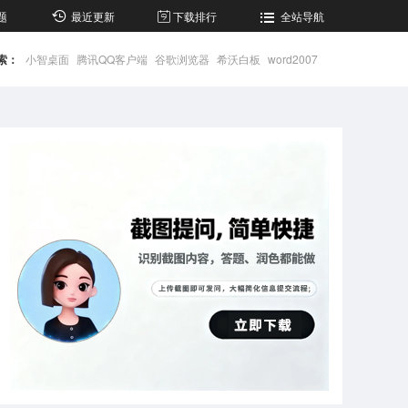
题
最近更新
下载排行
全站导航
索：
小智桌面
腾讯QQ客户端
谷歌浏览器
希沃白板
word2007