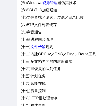
(五)Windows
资源管理
器仿真技术
(六)SSL/TLS加密通道
(七)文件查找／筛选／过滤／目录比较
(八)FTP文件列表缓存
(九)声音通告
(十)多进程同步管理
(十一)
文件传输
规则
(十二)内建CRC32／DNS／Ping／Route工具
(十三)多文档界面的内建编辑器
(十四)可恢复的队列任务
(十五)计划任务
(十六)智能在线
(十七)流量控制
(十八) FTP批处理命令
(十九)在线更新