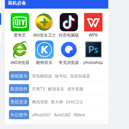
装机必备
爱奇艺
360安全卫士
抖音电脑版
WPS
360浏览器
酷狗音乐
夸克浏览器
photoshop
游戏娱乐
雷电模拟器
租号玩
迅游加速器
影音软件
芒果TV
酷我音乐
虎牙直播
系统安全
腾讯管家
鲁大师
2345卫士
办公软件
office2007
AutoCAD
XMind