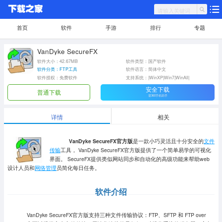
首页
软件
手游
排行
专题
VanDyke SecureFX
软件大小：42.67MB
软件类型：国产软件
软件分类：FTP工具
软件语言：简体中文
软件授权：免费软件
支持系统：|WinXP|Win7|WinAll|
安全下载
普通下载
需360手机助手
详情
相关
VanDyke SecureFX官方版
是一款小巧灵活且十分安全的
文件
传输
工具， VanDyke SecureFX官方版提供了一个简单易学的可视化
界面。 SecureFX提供类似网站同步和自动化的高级功能来帮助web
设计人员和
网络管理
员简化每日任务。
软件介绍
VanDyke SecureFX官方版支持三种文件传输协议：FTP、SFTP 和 FTP over