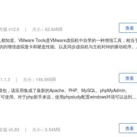
mcat Server也实行了Apache-Jakarta规范且比绝大多数商业应用软
查看
版 v12.0
|
大小：62.84MB
e的人都知道。VMware Tools是VMware虚拟机中自带的一种增强工具，相当
ware提供的增强虚拟显卡和硬盘性能、以及同步虚拟机与主机时钟的驱动程序。
机直接拖放文件，实现无缝操作，让你的虚拟机更加流畅运行。
查看
.1.3
|
大小：146.66MB
成包，该应用集成了最新的Apache、PHP、MySQL、phpMyAdmin、
置即可使用。对于php新手来说，使用phpstudy配置windows环境可以达到省
间。
查看
版 v0.83
|
大小：3.54MB