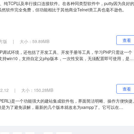
rlogin、纯TCP以及串行接口连接软件。在各种同类型软件中，putty因为良好
然软件完全免费，但功能相比于其他商业Telnet类工具也毫不逊色。
查看
方版
|
大小：59.89MB
括了PHP调试环境，还包括了开发工具、开发手册等工具，学习PHP只需这一个
征完美支持win10，支持自定义php版本，一次性安装，无须配置即可使用，是非
查看
2.12
|
大小：150.28MB
+PHP+PERL)是一个功能强大的建站集成软件包，界面简洁明晰、操作方便快捷
p，但是为了避免误解，最新的几个版本就改名为xampp了。它可以在
 OS X 等多种操作系统下安装使用。