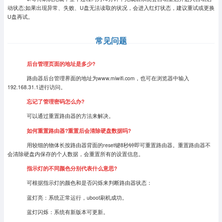
动状态;如果出现异常、失败、U盘无法读取的状况，会进入红灯状态，建议重试或更换
U盘再试。
常见问题
后台管理页面的地址是多少?
路由器后台管理界面的地址为www.miwifi.com，也可在浏览器中输入
192.168.31.1进行访问。
忘记了管理密码怎么办?
可以通过重置路由器的方法来解决。
如何重置路由器?重置后会清除硬盘数据吗?
用较细的物体长按路由器背面的reset键8秒钟即可重置路由器。重置路由器不
会清除硬盘内保存的个人数据，会重置所有的设置信息。
指示灯的不同颜色分别代表什么意思?
可根据指示灯的颜色和是否闪烁来判断路由器状态：
蓝灯亮：系统正常运行，uboot刷机成功。
蓝灯闪烁：系统有新版本可更新。