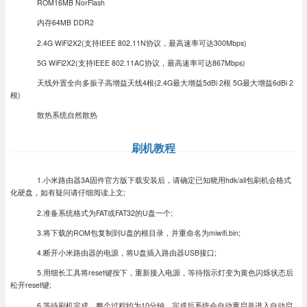
ROM16MB NorFlash
内存64MB DDR2
2.4G WiFi2X2(支持IEEE 802.11N协议，最高速率可达300Mbps)
5G WiFi2X2(支持IEEE 802.11AC协议，最高速率可达867Mbps)
天线外置全向多振子高增益天线4根(2.4G最大增益5dBi 2根 5G最大增益6dBi 2
根)
散热系统自然散热
刷机教程
1.小米路由器3A固件官方版下载安装后，请确定已知晓用hdk/all包刷机会格式
化硬盘，如有疑问请仔细阅读上文;
2.准备系统格式为FAT或FAT32的U盘一个;
3.将下载的ROM包复制到U盘的根目录，并重命名为miwifi.bin;
4.断开小米路由器的电源，将U盘插入路由器USB接口;
5.用细长工具将reset键按下，重新接入电源，等待指示灯变为黄色闪烁状态后
松开reset键;
6.等待刷机完成，整个过程约为10分钟，完成后系统会自动重启并进入自动启