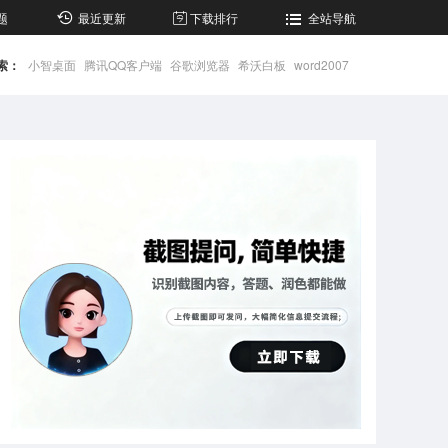
题
最近更新
下载排行
全站导航
索：
小智桌面
腾讯QQ客户端
谷歌浏览器
希沃白板
word2007