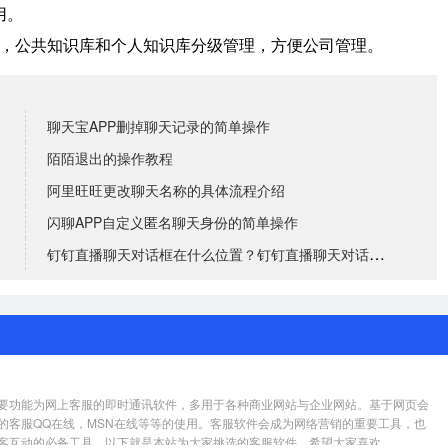
用。
，公共知识库和个人知识库分级管理，方便公司管理。
聊天宝APP删掉聊天记录的简单操作
陌陌退出的操作教程
阿里旺旺更改聊天名称的具体流程介绍
闪聊APP自定义匿名聊天身份的简单操作
钉钉直播聊天对话框在什么位置？钉钉直播聊天对话框位置
要功能为网上客服的即时通讯软件，多用于各种商业网站与企业网站。基于网页会
的客服QQ在线，MSN在线等等的使用。客服软件会成为网络营销的重要工具，也
客互动的必备工具。以下就是本站为大家挑选的客服软件，希望大家喜欢。...