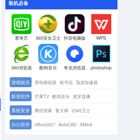
装机必备
爱奇艺
360安全卫士
抖音电脑版
WPS
360浏览器
酷狗音乐
夸克浏览器
photoshop
游戏娱乐
雷电模拟器
租号玩
迅游加速器
影音软件
芒果TV
酷我音乐
虎牙直播
系统安全
腾讯管家
鲁大师
2345卫士
办公软件
office2007
AutoCAD
XMind