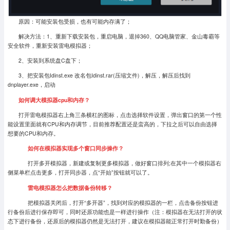
原因：可能安装包受损，也有可能内存满了；
解决方法：1、重新下载安装包，重启电脑，退掉360、QQ电脑管家、金山毒霸等
安全软件，重新安装雷电模拟器；
2、安装到系统盘C盘下；
3、把安装包Idinst.exe 改名包Idinst.rar(压缩文件)，解压，解压后找到
dnplayer.exe，启动
如何调大模拟器cpu和内存？
打开雷电模拟器右上角三条横杠的图标，点击选择软件设置，弹出窗口的第一个性
能设置里面就有CPU和内存调节，目前推荐配置还是蛮高的，下拉之后可以自由选择
想要的CPU和内存。
如何在模拟器实现多个窗口同步操作？
打开多开模拟器，新建或复制更多模拟器，做好窗口排列;在其中一个模拟器右
侧菜单栏点击更多，打开同步器，点“开始”按钮就可以了。
雷电模拟器怎么把数据备份转移？
把模拟器关闭后，打开“多开器”，找到对应的模拟器的一栏，点击备份按钮进
行备份后进行保存即可，同时还原功能也是一样进行操作（注：模拟器在无法打开的状
态下进行备份，还原后的模拟器仍然是无法打开，建议在模拟器能正常打开时勤备份）