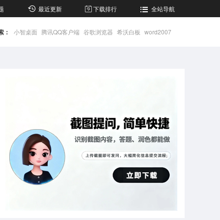
题
最近更新
下载排行
全站导航
索：
小智桌面
腾讯QQ客户端
谷歌浏览器
希沃白板
word2007