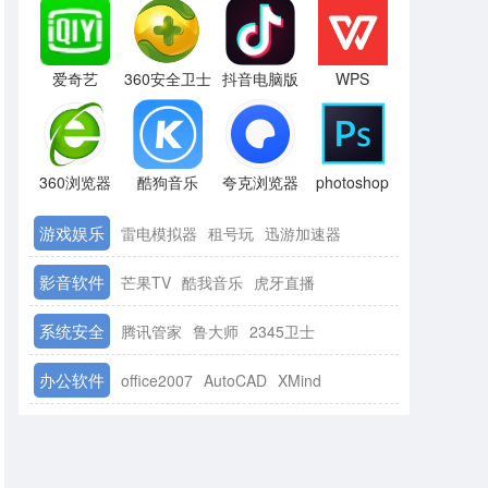
爱奇艺
360安全卫士
抖音电脑版
WPS
360浏览器
酷狗音乐
夸克浏览器
photoshop
游戏娱乐
雷电模拟器
租号玩
迅游加速器
影音软件
芒果TV
酷我音乐
虎牙直播
系统安全
腾讯管家
鲁大师
2345卫士
办公软件
office2007
AutoCAD
XMind