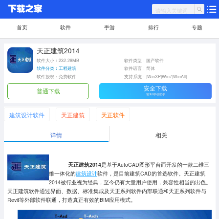
首页
软件
手游
排行
专题
天正建筑2014
软件大小：232.28MB
软件类型：国产软件
软件分类：工程建筑
软件语言：简体
软件授权：免费软件
支持系统：|WinXP|Win7|WinAll|
安全下载
普通下载
需360手机助手
建筑设计软件
天正建筑
天正软件
详情
相关
天正建筑2014
是基于AutoCAD图形平台而开发的一款二维三
维一体化的
建筑设计
软件，是
目前建筑CAD的首选软件。
天正建筑
2014被
行业视为经典，至今仍有大量用户使用，兼容性相当的出色。
天正建筑软件
通过界面、数据、标准集成及天正系列软件内部联通和天正系列软件与
Revit等外部软件联通，打造真正有效的BIM应用模式。