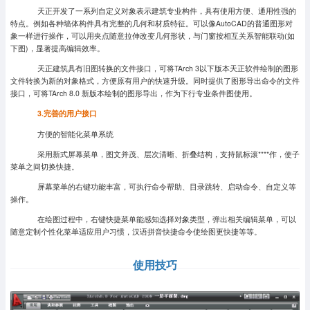
天正开发了一系列自定义对象表示建筑专业构件，具有使用方便、通用性强的
特点。例如各种墙体构件具有完整的几何和材质特征。可以像AutoCAD的普通图形对
象一样进行操作，可以用夹点随意拉伸改变几何形状，与门窗按相互关系智能联动(如
下图)，显著提高编辑效率。
天正建筑具有旧图转换的文件接口，可将TArch 3以下版本天正软件绘制的图形
文件转换为新的对象格式，方便原有用户的快速升级。同时提供了图形导出命令的文件
接口，可将TArch 8.0 新版本绘制的图形导出，作为下行专业条件图使用。
3.
完善的用户接口
方便的智能化菜单系统
采用新式屏幕菜单，图文并茂、层次清晰、折叠结构，支持鼠标滚****作，使子
菜单之间切换快捷。
屏幕菜单的右键功能丰富，可执行命令帮助、目录跳转、启动命令、自定义等
操作。
在绘图过程中，右键快捷菜单能感知选择对象类型，弹出相关编辑菜单，可以
随意定制个性化菜单适应用户习惯，汉语拼音快捷命令使绘图更快捷等等。
使用技巧