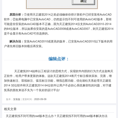
原因分析：
①使用天正建筑2014之前必须确保你得计算机中已经安装有AutoCAD
软件；②如果电脑中已安装AutoCAD，仍然提示找不到可使用的AutoCAD版本，那有
可能是你安装的AutoCAD版本不正确，因为天正建筑2014仅支持AutoCAD2010-2014
的64位版本，所以如果你安装的是AutoCAD2008或者AutoCAD2007，则天正建筑2014
是不会显示有AutoCAD可供选择的。
解决办法：
安装AutoCAD2010或更高的版本，已安装AutoCAD2010以下版本的用
户请先将旧版本卸载后再安装。
编辑点评：
天正建筑2014始终以工程设计的思维方式，实现软件内部的行为方式去架构天
正软件，给用户带来更新的体验。这款天正建筑2014将尺寸标注模块添加、完善，增
加快速标注、双线标注、弧弦标注功能，增强总图功能，优化墙柱关系处理天正建筑
2014 32位软件和天正建筑2014 64位软件让用户不必担心系统兼容性的问题，对于建
筑系的朋友来说不失为一个良好的设计平台!
版本：
安装版
| 更新时间：
2020-09-09
相关文章
天正建筑找不到可用的cad版本怎么办？天正建筑找不到可用的cad版本解决办法