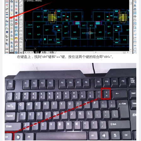
在键盘上，找到“ctrl”键和“+=”键。按住这两个键的组合即“ctrl+”。