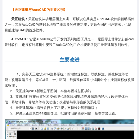
【天正建筑与AutoCAD的主要区别】
天正建筑：
天正建筑从功用层面上来讲，可以说它其实是AutoCAD软件的辅助插件
之一，其在AutoCAD的基础上增添了非常多的便捷功能，更适合国内用户需求，也是
目前建筑CAD的首选软件。
AutoCAD：
它是Autodesk公司开发的系列绘图工具之一，是国际上非常流行的cad
设计软件，也只有计算机中安装了AutoCAD的用户才能正常使用天正建筑系列软件。
主要改进
1、完善天正建筑2014注释系统：新增快速标注、双线标注、弧弦标注等功
能；改进取消尺寸、等式标注、合并区间、裁剪延伸等尺寸编辑命令；按新国标修改弧
弦标注；
2、天正建筑2014新增总平图例、车位布置等总图功能；
3、改进墙柱连接位置的相交处理和墙体线图案填充及保温的显示；改进墙体分
段、幕墙转换、修墙角等相关功能；改进墙与带形窗的关系处理；
4、天正建筑2014增强多行文字功能，支持设计说明排版；
5、解决天正建筑2014图形导出、批量转旧的诸多问题，新增导出设置。