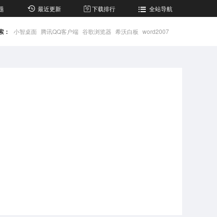
题
最近更新
下载排行
全站导航
索：
小智桌面
腾讯QQ客户端
谷歌浏览器
希沃白板
word2007