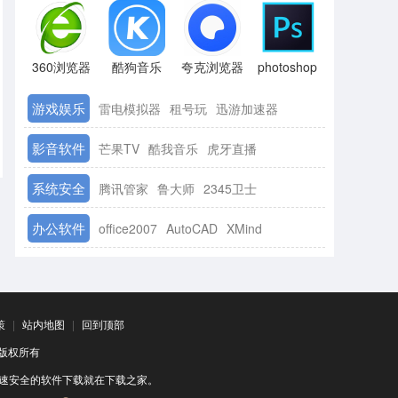
360浏览器
酷狗音乐
夸克浏览器
photoshop
游戏娱乐
雷电模拟器
租号玩
迅游加速器
影音软件
芒果TV
酷我音乐
虎牙直播
系统安全
腾讯管家
鲁大师
2345卫士
办公软件
office2007
AutoCAD
XMind
策
|
站内地图
|
回到顶部
司 版权所有
速安全的软件下载就在下载之家。