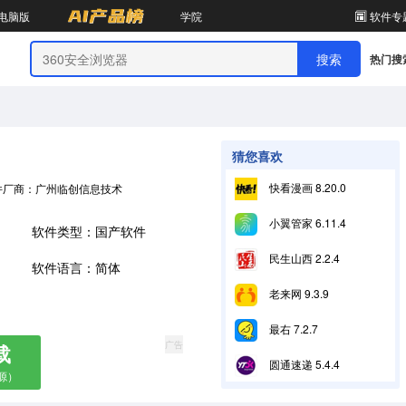
电脑版
学院
软件专
热门搜
猜您喜欢
快看漫画 8.20.0
件厂商：广州临创信息技术咨询有限公司
小翼管家 6.11.4
软件类型：国产软件
民生山西 2.2.4
软件语言：简体
老来网 9.3.9
最右 7.2.7
广告
载
圆通速递 5.4.4
源）