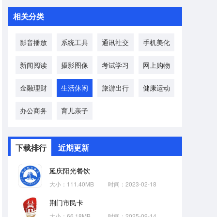
相关分类
影音播放
系统工具
通讯社交
手机美化
新闻阅读
摄影图像
考试学习
网上购物
金融理财
生活休闲
旅游出行
健康运动
办公商务
育儿亲子
下载排行
近期更新
延庆阳光餐饮
大小：111.40MB
时间：2023-02-18
荆门市民卡
大小：66.18MB
时间：2025-09-14