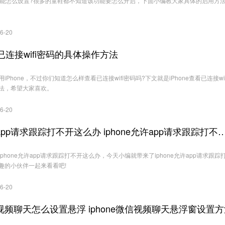
功能怎么设置?很多的童鞋都不知道该功能要怎么开启，下面小编教大家具体的启用方
6-20
看已连接wifi密码的具体操作方法
Phone，不过你们知道怎么样查看已连接wifi密码吗?下文就是iPhone查看已连接wif
法，希望大家喜欢。
6-20
iphone允许app请求跟踪打不开这么办 iphone允许app请
phone允许app请求跟踪打不开这么办，今天小编就带来了iphone允许app请求跟踪
趣的小伙伴一起来看看吧!
6-20
微信视频聊天怎么设置悬浮 iphone微信视频聊天悬浮窗设置