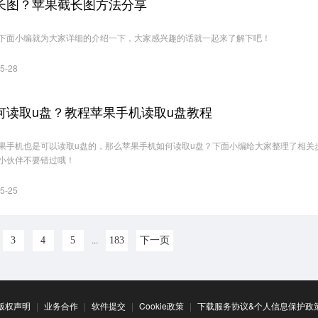
长图？苹果截长图方法分享
下面小编就为大家详细的介绍一下，大家感兴趣的话就一起来了解下吧！
5-28
何读取u盘？教程苹果手机读取u盘教程
果手机也是可以读取u盘的，那么苹果手机如何读取u盘？下面小编给大家整理了相关
小伙伴不要错过哦！
5-25
...
3
4
5
183
下一页
版权声明
|
业务合作
|
软件提交
|
Cookie政策
|
下载服务协议&个人信息保护政