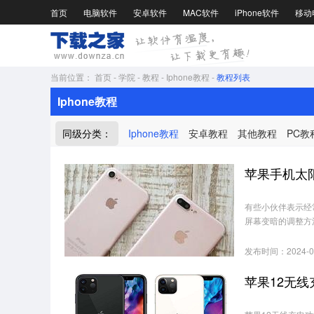
首页
电脑软件
安卓软件
MAC软件
iPhone软件
移动
当前位置：
首页
-
学院
-
教程
-
Iphone教程
-
教程列表
Iphone教程
同级分类：
Iphone教程
安卓教程
其他教程
PC教
苹果手机太
有些小伙伴表示经
屏幕变暗的调整方
发布时间：2024-0
苹果12无线