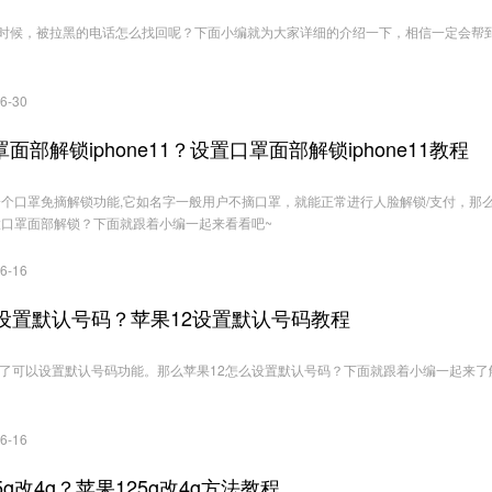
时候，被拉黑的电话怎么找回呢？下面小编就为大家详细的介绍一下，相信一定会帮
6-30
面部解锁iphone11？设置口罩面部解锁iphone11教程
出了一个口罩免摘解锁功能,它如名字一般用户不摘口罩，就能正常进行人脸解锁/支付，那
么设置口罩面部解锁？下面就跟着小编一起来看看吧~
6-16
么设置默认号码？苹果12设置默认号码教程
置了可以设置默认号码功能。那么苹果12怎么设置默认号码？下面就跟着小编一起来了
6-16
5g改4g？苹果125g改4g方法教程