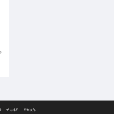
步
策
|
站内地图
|
回到顶部