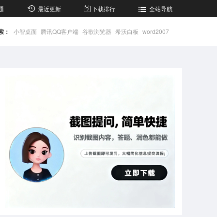
题
最近更新
下载排行
全站导航
索：
小智桌面
腾讯QQ客户端
谷歌浏览器
希沃白板
word2007