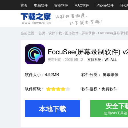
首页
电脑软件
安卓软件
MAC软件
iPhone软件
移动
当前位置：
首页
-
软件下载
-
图形软件
-
屏幕录像
-
FocuSee(屏幕录制软
FocuSee(屏幕录制软件) v2
更新时间：2026-05-12
支持系统：WinALL
软件大小：4.92MB
软件分类：
屏幕录像
软件评级：
软件授权：免费软件
安全下
本地下载
使用Win工具