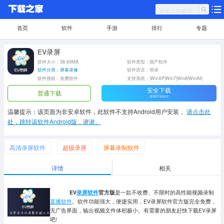
首页
软件
手游
排行
专题
EV录屏
软件大小：38.60MB
软件类型：国产软件
软件分类：屏幕录像
软件语言：简体
软件授权：免费软件
支持系统：|WinXP|Win7|Win8|WinAll|
安全下载
普通下载
需360手机助手
温馨提示：该页面为非安卓软件，此软件不支持Android用户安装，
请点击此
处，跳转该软件Android版，谢谢。
高清录屏软件
超级录屏
屏幕录制软件
详情
相关
EV
录屏软件
官方版
是一款不收费、不限时的高性能视频录制
直播软件
。软件功能强大，便捷实用，EV录屏软件官方版完全免费，
无广告界面，输出视频文件体积极小。有需要的朋友赶快下载EV录屏
吧!