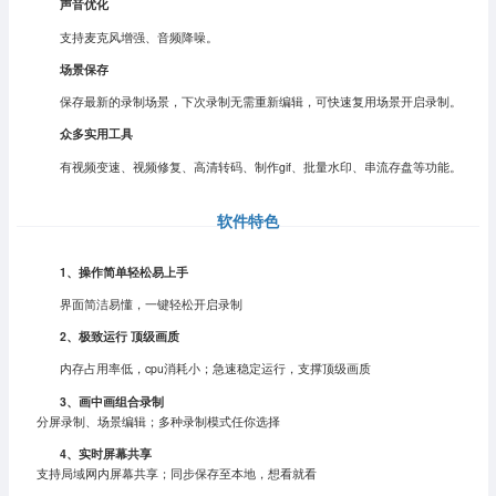
声音优化
支持麦克风增强、音频降噪。
场景保存
保存最新的录制场景，下次录制无需重新编辑，可快速复用场景开启录制。
众多实用工具
有视频变速、视频修复、高清转码、制作gif、批量水印、串流存盘等功能。
软件特色
1、操作简单轻松易上手
界面简洁易懂，一键轻松开启录制
2、
极致运行 顶级画质
内存占用率低，cpu消耗小；急速稳定运行，支撑顶级画质
3、
画中画组合录制
分屏录制、场景编辑；多种录制模式任你选择
4、实时屏幕共享
支持局域网内屏幕共享；同步保存至本地，想看就看