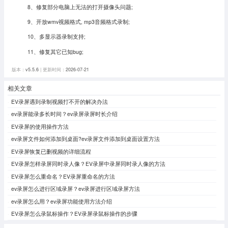
8、修复部分电脑上无法的打开摄像头问题;
9、开放wmv视频格式, mp3音频格式录制;
10、多显示器录制支持;
11、修复其它已知bug;
版本：
v5.5.6
| 更新时间：
2026-07-21
相关文章
EV录屏遇到录制视频打不开的解决办法
ev录屏能录多长时间？ev录屏录屏时长介绍
EV录屏的使用操作方法
ev录屏文件如何添加到桌面?ev录屏文件添加到桌面设置方法
EV录屏恢复已删视频的详细流程
EV录屏怎样录屏同时录人像？EV录屏中录屏同时录人像的方法
EV录屏怎么重命名？EV录屏重命名的方法
ev录屏怎么进行区域录屏？ev录屏进行区域录屏方法
ev录屏怎么用？ev录屏功能使用方法介绍
EV录屏怎么录鼠标操作？EV录屏录鼠标操作的步骤