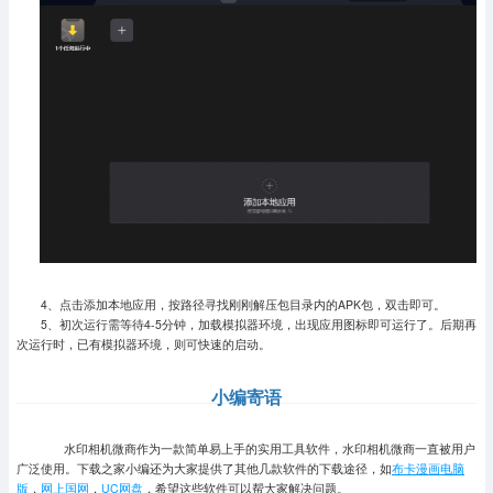
4、点击添加本地应用，按路径寻找刚刚解压包目录内的APK包，双击即可。
5、初次运行需等待4-5分钟，加载模拟器环境，出现应用图标即可运行了。
后期再
次运行时，已有模拟器环境，则可快速的启动。
小编寄语
水印相机微商作为一款简单易上手的实用工具软件，水印相机微商一直被用户
广泛使用。下载之家小编还为大家提供了其他几款软件的下载途径，如
布卡漫画电脑
版
，
网上国网
，
UC网盘
，希望这些软件可以帮大家解决问题。