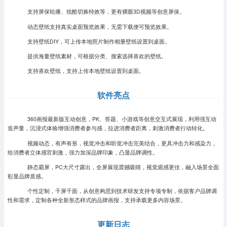
支持屏保轮播、炫酷切换特效等，更有裸眼3D视频等创意屏保。
动态壁纸支持真实桌面预览效果，无需下载便可预览效果。
支持壁纸DIY，可上传本地照片制作相册壁纸设置到桌面。
提供海量壁纸素材，可根据分类、搜索选择喜欢的壁纸。
支持喜欢壁纸，支持上传本地壁纸设置到桌面。
软件亮点
360画报最新版互动创意，PK、答题、小游戏等创意交互式展现，利用强互动
造声量，沉浸式体验增强消费者参与感，拉进消费者距离，刺激消费者行动转化。
视频动态，有声有形，视觉冲击和听觉冲击完美结合，更具冲击力和感染力，
给消费者立体感官刺激，强力加深品牌印象，凸显品牌调性。
静态霸屏，PC大尺寸露出，全屏展现震撼吸睛，视觉观感更佳，融入场景全面
彰显品牌质感。
个性定制，千屏千面，从创意构思到技术研发支持专项专制，依据客户品牌调
性和需求，定制各种全新形态样式的品牌画报，支持承载更多内容场景。
更新日志