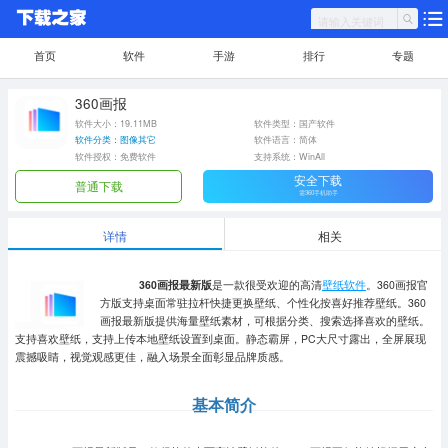
首页
软件
手游
排行
专题
360画报
软件大小：19.11MB
软件类型：国产软件
软件分类：图像其它
软件语言：简体
软件授权：免费软件
支持系统：WinAll
安全下载
普通下载
需360手机助手
详情
相关
360画报最新版
是一款很受欢迎的高清
壁纸软件
。360画报官
方版支持桌面常驻拉杆快捷更换壁纸、个性化按喜好推荐壁纸。360
画报最新版提供海量壁纸素材，可根据分类、搜索选择喜欢的壁纸。
支持喜欢壁纸，支持上传本地壁纸设置到桌面。静态霸屏，PC大尺寸露出，全屏展现
震撼吸睛，视觉观感更佳，融入场景全面彰显品牌质感。
基本简介