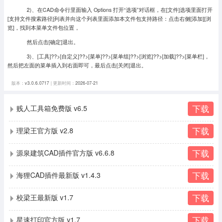
2)、在CAD命令行里面输入 Options 打开“选项”对话框，在[文件]选项里面打开
[支持文件搜索路径]列表并向这个列表里面添加本文件包支持路径：点击右侧[添加][浏
览]，找到本菜单文件包位置，
然后点击[确定]退出。
3)、[工具]??>[自定义]??>[菜单]??>[菜单组]??>[浏览]??>[加载]??>[菜单栏]，
然后把左面的菜单插入到右面即可，最后点击[关闭]退出。
版本：
v3.0.6.0717
| 更新时间：
2026-07-21
下载
贱人工具箱免费版 v6.5
下载
理梁王官方版 v2.8
下载
源泉建筑CAD插件官方版 v6.6.8
下载
海狸CAD插件最新版 v1.4.3
下载
校梁王最新版 v1.7
下载
星速打印官方版 v1.7