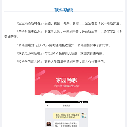
软件功能
『宝宝动态随时看』-美图、视频、考勤、食谱……宝宝在园情况一看就知道。
『亲子时光更欢乐』-起床听儿歌，午间刷干货，睡前听故事……给宝宝24小时
美好陪伴。
『幼儿园通知马上Get』-随时随地接收通知，幼儿园新鲜事了如指掌。
『家长老师有话聊』-与老师1v1畅聊育儿话题，家园共育更有效。
『轻松学习育儿经』-家长大学海量干货刷不停，育儿心得齐学习。