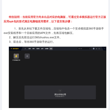
特别说明：当前应用官方尚未出品对应的电脑版，可通过安卓模拟器运行官方正版
应用apk包的形式满足电脑端使用需求，以下是安装步骤：
1、首先从本站下载文件压缩包，压缩包中包含一个安卓模拟器360手游助手
exe安装程序和一个目标应用的APK文件，先将压缩包解压。
2、解压后先双击运行360zhushou.exe文件。
3、双击后，等待360手游助手的运行。