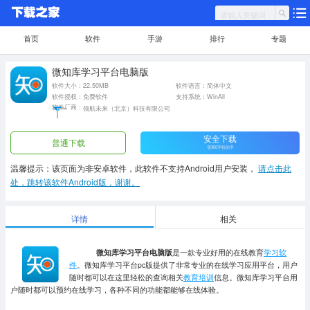
首页
软件
手游
排行
专题
微知库学习平台电脑版
软件大小：22.50MB
软件语言：简体中文
软件授权：免费软件
支持系统：WinAll
软件厂商：
领航未来（北京）科技有限公司
安全下载
普通下载
需360手机助手
温馨提示：该页面为非安卓软件，此软件不支持Android用户安装，
请点击此
处，跳转该软件Android版，谢谢。
详情
相关
微知库学习平台电脑版
是一款专业好用的在线教育
学习软
件
。微知库学习平台pc版提供了非常专业的在线学习应用平台，用户
随时都可以在这里轻松的查询相关
教育培训
信息。微知库学习平台用
户随时都可以预约在线学习，各种不同的功能都能够在线体验。