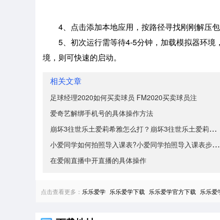
4、点击添加本地应用，按路径寻找刚刚解压包
5、初次运行需等待4-5分钟，加载模拟器环
境，则可快速的启动。
相关文章
足球经理2020如何买卖球员 FM2020买卖球员注
爱奇艺解绑手机号的具体操作方法
崩坏3往世乐土爱莉希雅怎么打？崩坏3往世乐土爱莉希雅
小爱同学如何拍照导入课表?小爱同学拍照导入课表步骤分
在爱闹直播中开直播的具体操作
点击查看更多：
乐乐爱学
乐乐爱学下载
乐乐爱学官方下载
乐乐爱