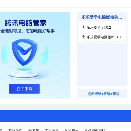
乐乐爱学电脑版相关软件
乐乐爱学 v1.0.2
乐乐爱学电脑版v1.0.3
点击报错+投诉+建议
课
荔枝微课
医考帮
丁香医考
学起Plus
多邻国电脑版