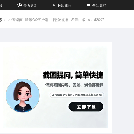
题
最近更新
下载排行
全站导航
索：
小智桌面
腾讯QQ客户端
谷歌浏览器
希沃白板
word2007