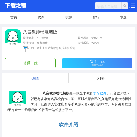
首页
软件
手游
排行
专题
八音教师端电脑版
软件大小：64.80MB
软件语言：简体中文
软件授权：免费软件
支持系统：WinAll
软件厂商：
西安子乐八音教育科技有限公司
安全下载
普通下载
需360手机助手
详情
相关
八音教师端电脑版
是一款艺术教育
学习软件
。八音教师端pc
版已与多家知名高校合作，学生可以根据自己的兴趣爱好进行选择性
学习，从而进入实体店面接受系统和专业的培训指导。八音教师端致
力于打造一个靠谱的艺术教育一站式服务平台。
软件介绍