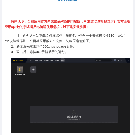
特别说明：当前应用官方尚未出品对应的电脑版，可通过安卓模拟器运行官方正版
应用apk包的形式满足电脑端使用需求，以下是安装步骤：
1、首先从本站下载文件压缩包，压缩包中包含一个安卓模拟器360手游助手
exe安装程序和一个目标应用的APK文件，先将压缩包解压。
2、解压后先双击运行360zhushou.exe文件。
3、双击后，等待360手游助手的运行。