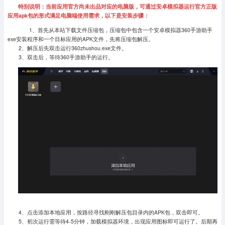
特别说明：当前应用官方尚未出品对应的电脑版，可通过安卓模拟器运行官方正版
应用apk包的形式满足电脑端使用需求，以下是安装步骤：
1、首先从本站下载文件压缩包，压缩包中包含一个安卓模拟器360手游助手
exe安装程序和一个目标应用的APK文件，先将压缩包解压。
2、解压后先双击运行360zhushou.exe文件。
3、双击后，等待360手游助手的运行。
4、点击添加本地应用，按路径寻找刚刚解压包目录内的APK包，双击即可。
5、初次运行需等待4-5分钟，加载模拟器环境，出现应用图标即可运行了。
后期再