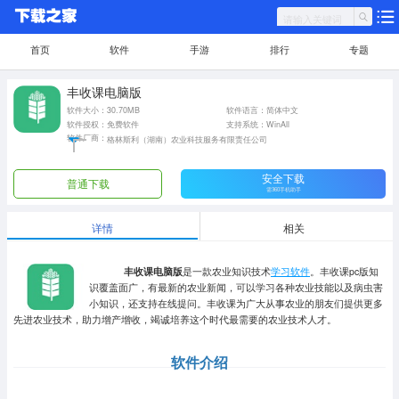
首页
软件
手游
排行
专题
丰收课电脑版
软件大小：30.70MB
软件语言：简体中文
软件授权：免费软件
支持系统：WinAll
软件厂商：
格林斯利（湖南）农业科技服务有限责任公司
安全下载
普通下载
需360手机助手
详情
相关
丰收课电脑版
是一款农业知识技术
学习软件
。丰收课pc版知
识覆盖面广，有最新的农业新闻，可以学习各种农业技能以及病虫害
小知识，还支持在线提问。丰收课为广大从事农业的朋友们提供更多
先进农业技术，助力增产增收，竭诚培养这个时代最需要的农业技术人才。
软件介绍