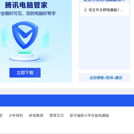
语文作文榜电脑版1.064
点击报错+投诉+建议
堂
少年得到
粉笔教师
爱维宝贝
探月编程小学生版电脑版