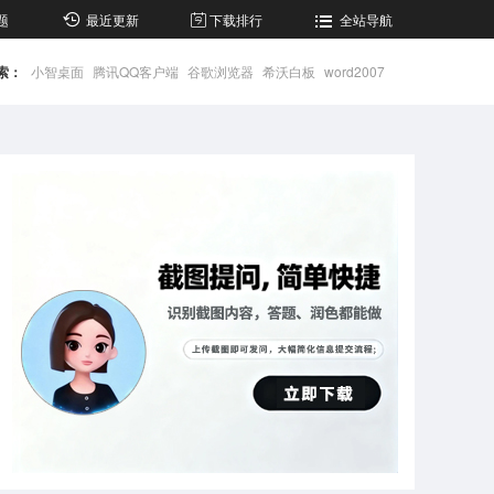
题
最近更新
下载排行
全站导航
索：
小智桌面
腾讯QQ客户端
谷歌浏览器
希沃白板
word2007