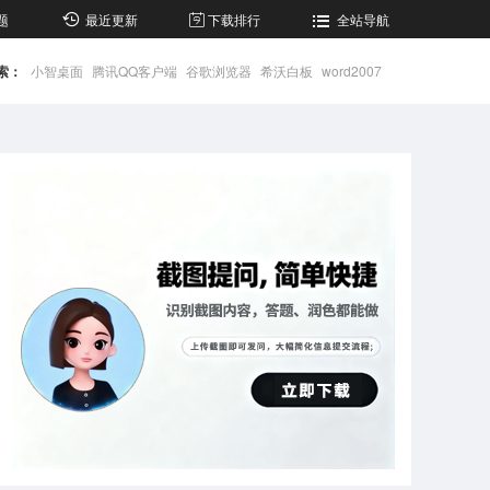
题
最近更新
下载排行
全站导航
索：
小智桌面
腾讯QQ客户端
谷歌浏览器
希沃白板
word2007