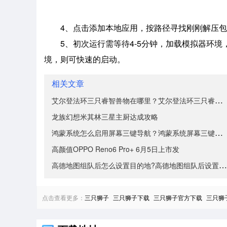
4、点击添加本地应用，按路径寻找刚刚解压包
5、初次运行需等待4-5分钟，加载模拟器环
境，则可快速的启动。
相关文章
艾尔登法环三只睿智兽物在哪里？艾尔登法环三只睿智兽物
龙族幻想米其林三星主厨达成攻略
鸿蒙系统怎么启用屏幕三键导航？鸿蒙系统屏幕三键导航启
高颜值OPPO Reno6 Pro+ 6月5日上市发
高德地图组队后怎么设置目的地?高德地图组队后设置目的
点击查看更多：
三只狮子
三只狮子下载
三只狮子官方下载
三只狮