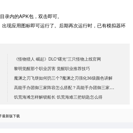
目录内的APK包，双击即可。
境，出现应用图标即可运行了。
后期再次运行时，已有模拟器环
《怪物猎人 崛起》DLC“曙光”三只怪物上线官网
黎明觉醒那个职业厉害 觉醒职业推荐技巧
魔渊之刃飞饼如何扔三个?魔渊之刃强化36级颜色讲解
高能手办团御三家阵容怎么搭配？高能手办团御三家阵容搭
饥荒海滩怎样解锁船长 饥荒海难三把钥匙怎么得
子最新版下载