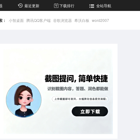
题
最近更新
下载排行
全站导航
索：
小智桌面
腾讯QQ客户端
谷歌浏览器
希沃白板
word2007