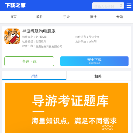
首页
软件
手游
排行
专题
导游练题狗电脑版
软件大小：54.49MB
软件语言：简体中文
软件授权：免费软件
支持系统：WinAll
软件厂商：
重庆知典科技有限公司
安全下载
普通下载
需360手机助手
详情
相关