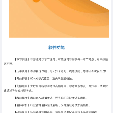
软件功能
【章节训练】导游证考试章节练习，有效练习导游的每一章节考点，看书练题
两不误。
【历年真题】导游精选试题，每天打卡练习，刷题便捷，导游证考试轻松过!
【考前押题】80%知识点覆盖，通关率遥遥领先。
【高频题目】大数据分析导游考试高频题目，导考重点难点一网打尽，助力快
速通过导游资格证考试。
【考前模考】考前真实模拟考试，照亮你的导游考试备考路。
【名师解析】行业辅导名师倾情解析，为导游证考试加满能量。
【错题巩固】独特错题巩固功能，清除导游考试备考路上的顽固障碍。