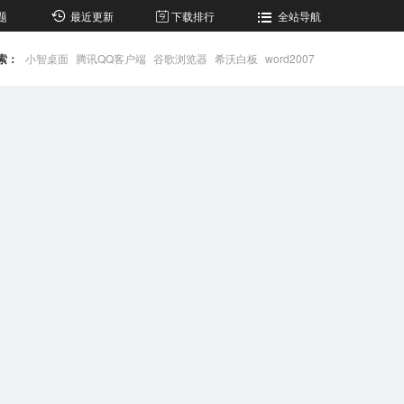
题
最近更新
下载排行
全站导航
索：
小智桌面
腾讯QQ客户端
谷歌浏览器
希沃白板
word2007