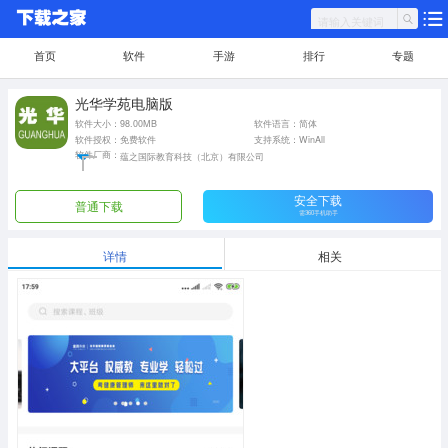
首页
软件
手游
排行
专题
光华学苑电脑版
软件大小：98.00MB
软件语言：简体
软件授权：免费软件
支持系统：WinAll
软件厂商：
蕴之国际教育科技（北京）有限公司
安全下载
普通下载
需360手机助手
详情
相关