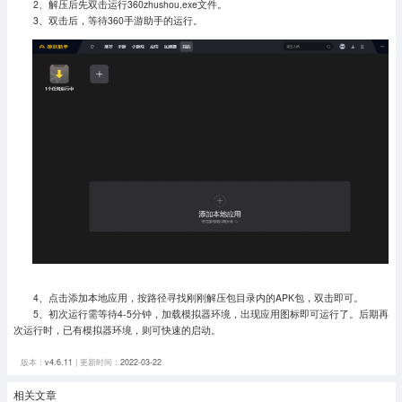
2、解压后先双击运行360zhushou.exe文件。
3、双击后，等待360手游助手的运行。
4、点击添加本地应用，按路径寻找刚刚解压包目录内的APK包，双击即可。
5、初次运行需等待4-5分钟，加载模拟器环境，出现应用图标即可运行了。
后期再
次运行时，已有模拟器环境，则可快速的启动。
版本：
v4.6.11
| 更新时间：
2022-03-22
相关文章