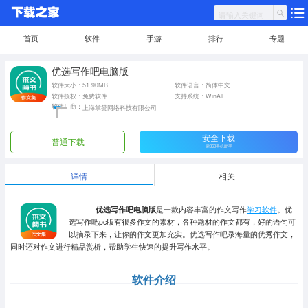
首页
软件
手游
排行
专题
优选写作吧电脑版
软件大小：51.90MB
软件语言：简体中文
软件授权：免费软件
支持系统：WinAll
软件厂商：
上海掌赞网络科技有限公司
安全下载
普通下载
需360手机助手
详情
相关
优选写作吧电脑版
是一款内容丰富的作文写作
学习软件
。优
选写作吧pc版有很多作文的素材，各种题材的作文都有，好的语句可
以摘录下来，让你的作文更加充实。优选写作吧录海量的优秀作文，
同时还对作文进行精品赏析，帮助学生快速的提升写作水平。
软件介绍