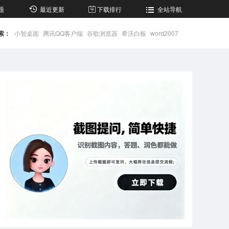
题
最近更新
下载排行
全站导航
索：
小智桌面
腾讯QQ客户端
谷歌浏览器
希沃白板
word2007