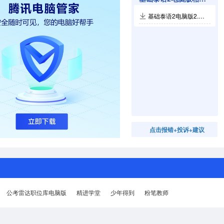
基础泰语2电脑版2.106.218
点击报错+投诉+建议
公考雷达职位库电脑版
精进学堂
少年得到
粉笔教师