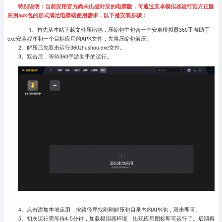
特别说明：当前应用官方尚未出品对应的电脑版，可通过安卓模拟器运行官方正版
应用apk包的形式满足电脑端使用需求，以下是安装步骤：
1、首先从本站下载文件压缩包，压缩包中包含一个安卓模拟器360手游助手
exe安装程序和一个目标应用的APK文件，先将压缩包解压。
2、解压后先双击运行360zhushou.exe文件。
3、双击后，等待360手游助手的运行。
4、点击添加本地应用，按路径寻找刚刚解压包目录内的APK包，双击即可。
5、初次运行需等待4-5分钟，加载模拟器环境，出现应用图标即可运行了。
后期再