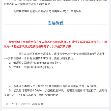
拟世界带入现实世界并进行互动的效果。
商城功能将所有的玩具商品汇总分类展示寻找下单更轻松。
安装教程
特别说明：当前应用官方尚未出品对应的电脑版，可通过安卓模拟器运行官方正版
应用apk包的形式满足电脑端使用需求，以下是安装步骤：
1、首先从本站下载文件压缩包，压缩包中包含一个安卓模拟器360手游助手
exe安装程序和一个目标应用的APK文件，先将压缩包解压。
2、解压后先双击运行360zhushou.exe文件。
3、双击后，等待360手游助手的运行。
4、点击添加本地应用，按路径寻找刚刚解压包目录内的APK包，双击即可。
5、初次运行需等待4-5分钟，加载模拟器环境，出现应用图标即可运行了。
后期再
次运行时，已有模拟器环境，则可快速的启动。
版本：
v1.6.1
| 更新时间：
2022-03-18