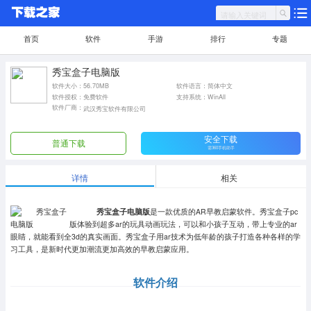
首页
软件
手游
排行
专题
秀宝盒子电脑版
软件大小：56.70MB
软件语言：简体中文
软件授权：免费软件
支持系统：WinAll
软件厂商：
武汉秀宝软件有限公司
安全下载
普通下载
需360手机助手
详情
相关
秀宝盒子电脑版
是一款优质的AR早教启蒙软件。秀宝盒子pc
版体验到超多ar的玩具动画玩法，可以和小孩子互动，带上专业的ar
眼睛，就能看到全3d的真实画面。秀宝盒子用ar技术为低年龄的孩子打造各种各样的学
习工具，是新时代更加潮流更加高效的早教启蒙应用。
软件介绍