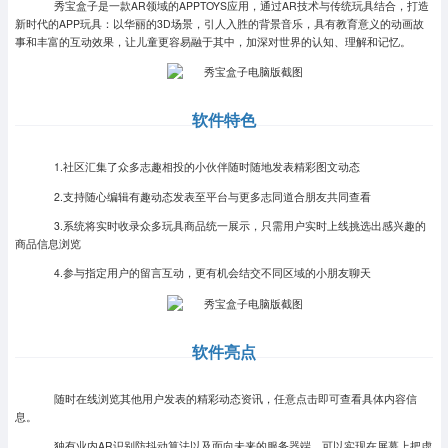
秀宝盒子是一款AR领域的APPTOYS应用，通过AR技术与传统玩具结合，打造
新时代的APP玩具：以华丽的3D场景，引人入胜的背景音乐，具有教育意义的动画故
事和丰富的互动效果，让儿童更容易融于其中，加深对世界的认知、理解和记忆。
软件特色
1.社区汇集了众多志趣相投的小伙伴随时随地发表精彩图文动态
2.支持随心编辑有趣动态发表至平台与更多志同道合朋友共同查看
3.系统将实时收录众多玩具商品统一展示，只需用户实时上线挑选出感兴趣的
商品信息浏览
4.参与指定用户的留言互动，更有机会结交不同区域的小朋友聊天
软件亮点
随时在线浏览其他用户发表的精彩动态资讯，任意点击即可查看具体内容信
息。
独有业内AR识别防抖动算法以及面向未来的服务器端，可以实现在屏幕上把虚