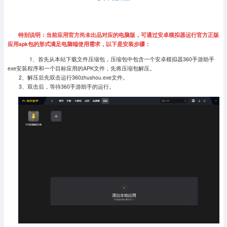
特别说明：当前应用官方尚未出品对应的电脑版，可通过安卓模拟器运行官方正版
应用apk包的形式满足电脑端使用需求，以下是安装步骤：
1、首先从本站下载文件压缩包，压缩包中包含一个安卓模拟器360手游助手
exe安装程序和一个目标应用的APK文件，先将压缩包解压。
2、解压后先双击运行360zhushou.exe文件。
3、双击后，等待360手游助手的运行。