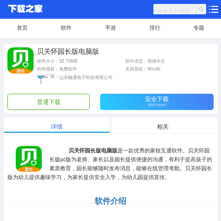
首页
软件
手游
排行
专题
贝关怀园长版电脑版
软件大小：32.70MB
软件语言：简体中文
软件授权：免费软件
支持系统：WinAll
软件厂商：
山东融通电子科技有限公司
安全下载
普通下载
需360手机助手
详情
相关
贝关怀园长版电脑版
是一款优秀的家校互通软件。贝关怀园
长版pc版为老师、家长以及园长提供便捷的沟通，有利于提高孩子的
素质教育，园长能够随时发布消息，能够在线管理考勤。贝关怀园长
版为幼儿提供趣味学习，为家长提供安全入学，为幼儿园提供宣传。
软件介绍