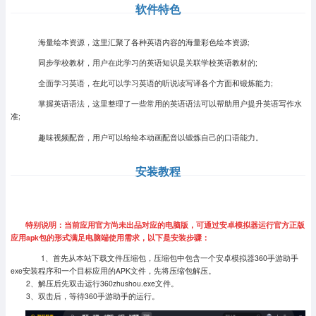
软件特色
海量绘本资源，这里汇聚了各种英语内容的海量彩色绘本资源;
同步学校教材，用户在此学习的英语知识是关联学校英语教材的;
全面学习英语，在此可以学习英语的听说读写译各个方面和锻炼能力;
掌握英语语法，这里整理了一些常用的英语语法可以帮助用户提升英语写作水
准;
趣味视频配音，用户可以给绘本动画配音以锻炼自己的口语能力。
安装教程
特别说明：当前应用官方尚未出品对应的电脑版，可通过安卓模拟器运行官方正版
应用apk包的形式满足电脑端使用需求，以下是安装步骤：
1、首先从本站下载文件压缩包，压缩包中包含一个安卓模拟器360手游助手
exe安装程序和一个目标应用的APK文件，先将压缩包解压。
2、解压后先双击运行360zhushou.exe文件。
3、双击后，等待360手游助手的运行。