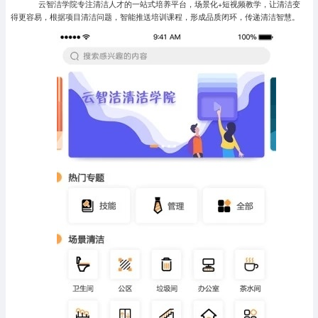
云智洁学院专注清洁人才的一站式培养平台，场景化+短视频教学，让清洁变
得更容易，根据项目清洁问题，智能推送培训课程，形成品质闭环，传递清洁智慧。