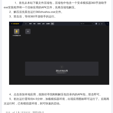
1、首先从本站下载文件压缩包，压缩包中包含一个安卓模拟器360手游助手
exe安装程序和一个目标应用的APK文件，先将压缩包解压。
2、解压后先双击运行360zhushou.exe文件。
3、双击后，等待360手游助手的运行。
4、点击添加本地应用，按路径寻找刚刚解压包目录内的APK包，双击即可。
5、初次运行需等待4-5分钟，加载模拟器环境，出现应用图标即可运行了。
后期再
次运行时，已有模拟器环境，则可快速的启动。
版本：
v1.1.9
| 更新时间：
2022-03-11