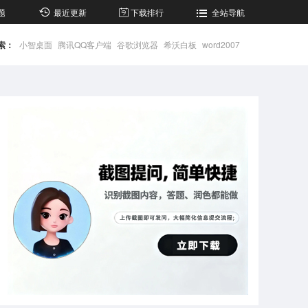
题
最近更新
下载排行
全站导航
索：
小智桌面
腾讯QQ客户端
谷歌浏览器
希沃白板
word2007