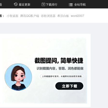
题
最近更新
下载排行
全站导航
索：
小智桌面
腾讯QQ客户端
谷歌浏览器
希沃白板
word2007