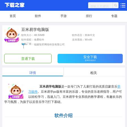
首页
软件
手游
排行
专题
豆米易学电脑版
软件大小：48.50MB
软件语言：简体中文
软件授权：免费软件
支持系统：WinAll
软件厂商：
福建智昇网络科技有限公司
安全下载
普通下载
需360手机助手
详情
相关
豆米易学电脑版
是一款专门为了儿童打造的优质启蒙音乐
学
习软件
。豆米易学pc版有丰富的乐器，专业的音乐老师指导，用户可
以轻松学习，迅速入门。豆米易学专业系统的教学课程，有趣欢乐的
学习氛围，为孩子以后音乐学习打下基础。
软件介绍