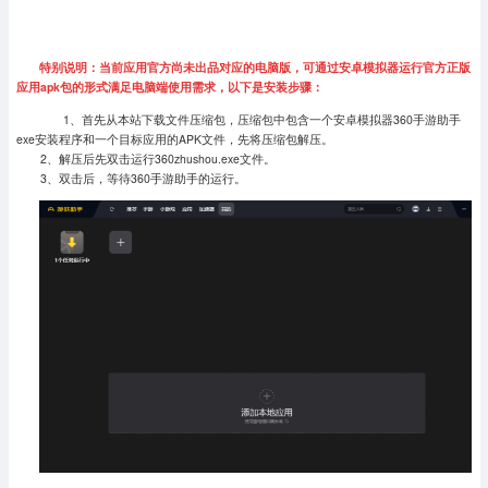
特别说明：当前应用官方尚未出品对应的电脑版，可通过安卓模拟器运行官方正版
应用apk包的形式满足电脑端使用需求，以下是安装步骤：
1、首先从本站下载文件压缩包，压缩包中包含一个安卓模拟器360手游助手
exe安装程序和一个目标应用的APK文件，先将压缩包解压。
2、解压后先双击运行360zhushou.exe文件。
3、双击后，等待360手游助手的运行。