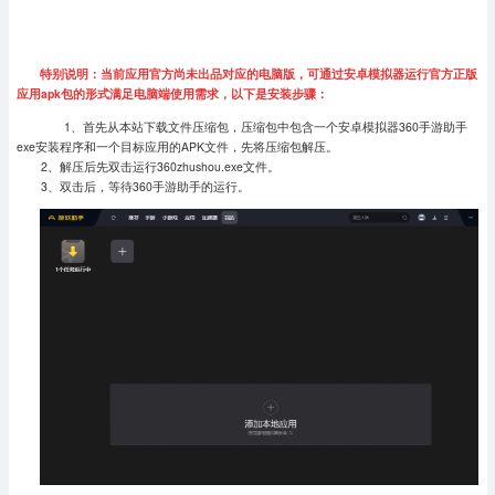
特别说明：当前应用官方尚未出品对应的电脑版，可通过安卓模拟器运行官方正版
应用apk包的形式满足电脑端使用需求，以下是安装步骤：
1、首先从本站下载文件压缩包，压缩包中包含一个安卓模拟器360手游助手
exe安装程序和一个目标应用的APK文件，先将压缩包解压。
2、解压后先双击运行360zhushou.exe文件。
3、双击后，等待360手游助手的运行。