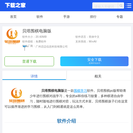
首页
软件
手游
排行
专题
贝塔围棋电脑版
软件大小：20.60MB
软件语言：简体中文
软件授权：免费软件
支持系统：WinAll
软件厂商：
广州启迈信息科技有限公司
安全下载
普通下载
需360手机助手
详情
相关
贝塔围棋电脑版
是一款
围棋学习
软件。贝塔围棋pc版帮助青
少年进行围棋对战学习，专业的ai和你练习较量，多种棋谱自由学
习，随时随地进行围棋对弈，玩法方式丰富。贝塔围棋孩子们在这里
可以循序渐进的学习围棋，从入门到精通就是这么简单。
软件介绍